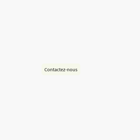
Votre spécialiste 
climatisation
TILT Dépannage est votre partenaire fiable pou
besoins en climatisation. Profitez d'une expert
d'un service rapide et efficace.
Contactez-nous